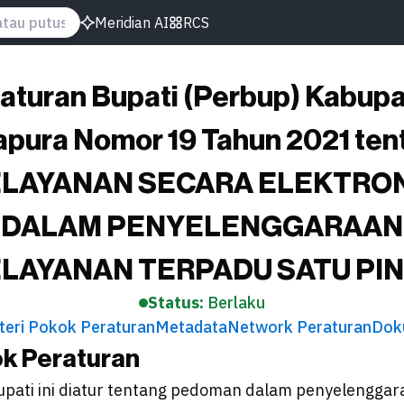
Meridian AI
RCS
aturan Bupati (Perbup) Kabup
apura Nomor 19 Tahun 2021 ten
LAYANAN SECARA ELEKTRO
DALAM PENYELENGGARAAN
LAYANAN TERPADU SATU PI
Status:
Berlaku
teri Pokok Peraturan
Metadata
Network Peraturan
Dok
ok Peraturan
upati ini diatur tentang pedoman dalam penyelengga