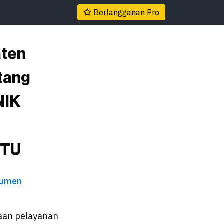
Berlangganan Pro
aten
tang
NIK
NTU
umen
raan pelayanan