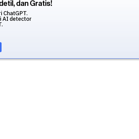
etil, dan Gratis!
ri ChatGPT.
i AI detector
T.