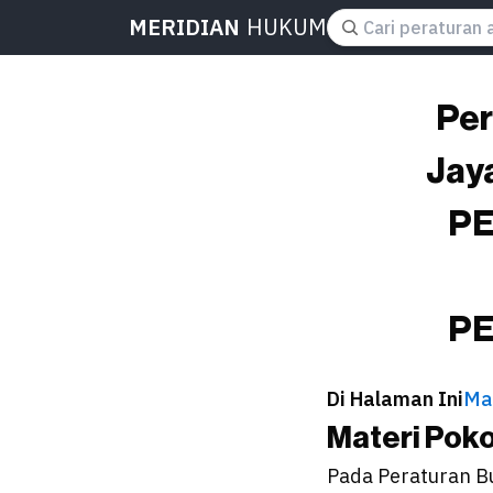
MERIDIAN
HUKUM
Per
Jay
PE
PE
Di Halaman Ini
Ma
Materi Pok
Pada Peraturan B