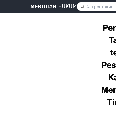
MERIDIAN
HUKUM
Per
T
t
Pes
K
Men
Ti