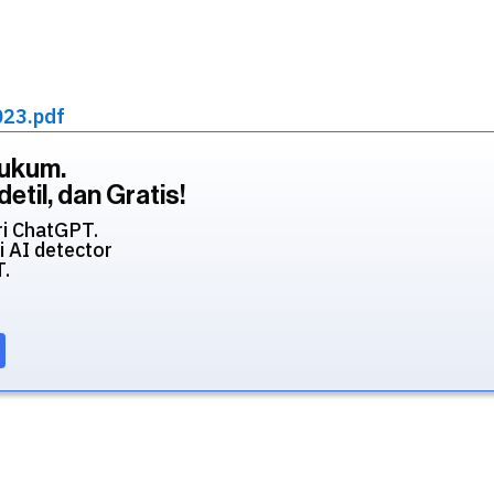
023.pdf
Hukum.
etil, dan Gratis!
ri ChatGPT.
i AI detector
T.