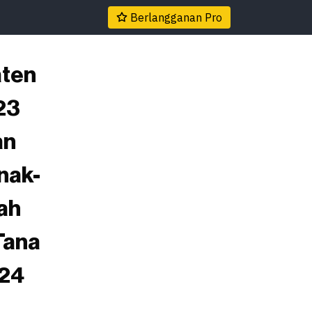
Berlangganan Pro
aten
23
an
nak-
ah
Tana
024