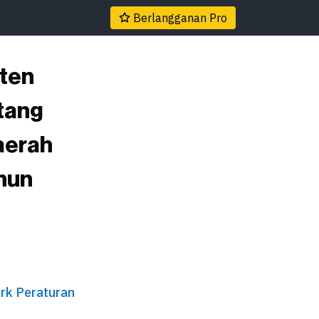
Berlangganan Pro
ten
tang
aerah
hun
n
rk Peraturan