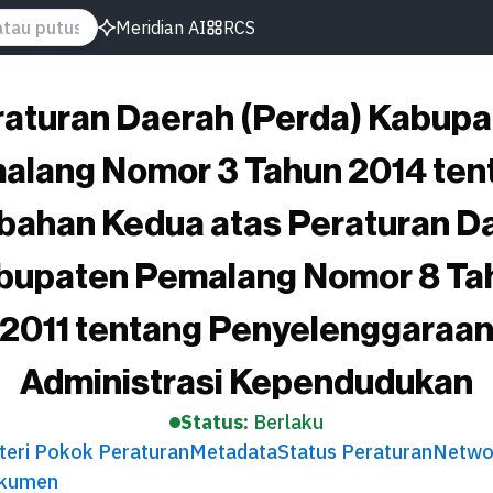
Meridian AI
RCS
aturan Daerah (Perda) Kabupa
alang Nomor 3 Tahun 2014 ten
bahan Kedua atas Peraturan D
bupaten Pemalang Nomor 8 Ta
2011 tentang Penyelenggaraa
Administrasi Kependudukan
Status:
Berlaku
teri Pokok Peraturan
Metadata
Status Peraturan
Netwo
kumen