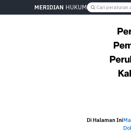
MERIDIAN
HUKUM
Per
Pem
Peru
Ka
Di Halaman Ini
Ma
Do