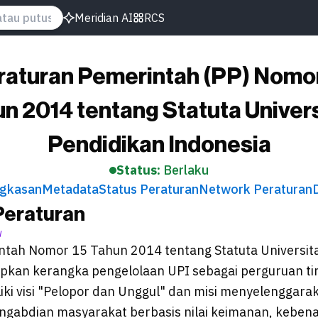
Meridian AI
RCS
raturan Pemerintah (PP) Nomor
n 2014 tentang Statuta Univer
Pendidikan Indonesia
Status:
Berlaku
ngkasan
Metadata
Status Peraturan
Network Peraturan
Peraturan
I
ntah Nomor 15 Tahun 2014 tentang Statuta Universit
pkan kerangka pengelolaan UPI sebagai perguruan tin
ki visi "Pelopor dan Unggul" dan misi menyelenggara
engabdian masyarakat berbasis nilai keimanan, kebena