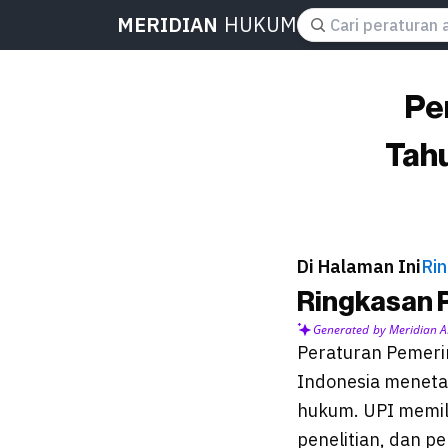
MERIDIAN
HUKUM
Pe
Tahu
Di Halaman Ini
Ri
Ringkasan 
Generated by Meridian A
Peraturan Pemeri
Indonesia meneta
hukum. UPI memili
penelitian, dan p