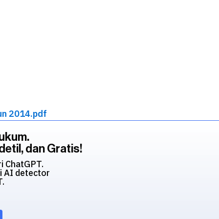
un 2014.pdf
Hukum.
etil, dan Gratis!
ri ChatGPT.
i AI detector
T.